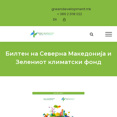
greendevelopment.mk
+ 389 2 3118 022
EN
Билтен на Северна Македонија и
Зелениот климатски фонд