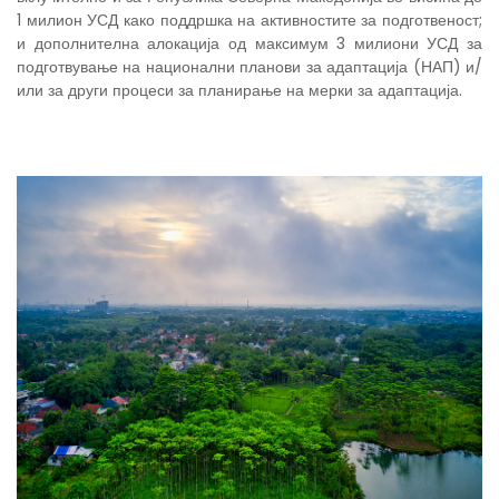
1 милион УСД како поддршка на активностите за подготвеност;
и дополнителна алокација од максимум 3 милиони УСД за
подготвување на национални планови за адаптација (НАП) и/
или за други процеси за планирање на мерки за адаптација.