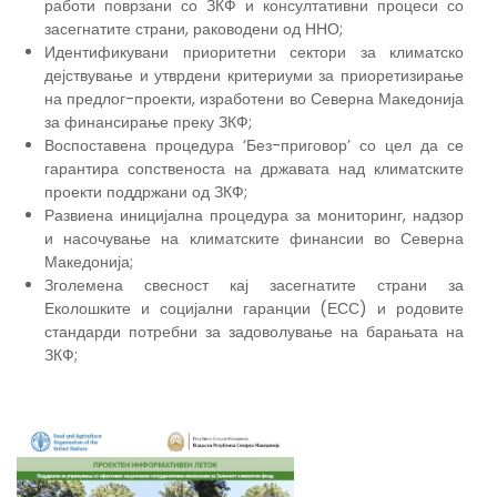
работи поврзани со ЗКФ и консултативни процеси со
засегнатите страни, раководени од ННО;
Идентификувани приоритетни сектори за климатско
дејствување и утврдени критериуми за приоретизирање
на предлог-проекти, изработени во Северна Македонија
за финансирање преку ЗКФ;
Воспоставена процедура ‘Без-приговор’ со цел да се
гарантира сопственоста на државата над климатските
проекти поддржани од ЗКФ;
Развиена иницијална процедура за мониторинг, надзор
и насочување на климатските финансии во Северна
Македонија;
Зголемена свесност кај засегнатите страни за
Еколошките и социјални гаранции (ЕСС) и родовите
стандарди потребни за задоволување на барањата на
ЗКФ;