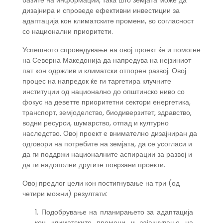
базите на информации, така што земјата може да
дизајнира и спроведе ефективни инвестиции за
адаптација кон климатските промени, во согласност
со национални приоритети.
Успешното спроведување на овој проект ќе и помогне
на Северна Македонија да напредува на нејзиниот
пат кон одржлив и климатски отпорен развој. Овој
процес на напредок ќе ги таргетира клучните
институции од национално до општинско ниво со
фокус на деветте приоритетни сектори енергетика,
транспорт, земјоделство, биодиверзитет, здравство,
водни ресурси, шумарство, отпад и културно
наследство. Овој проект е внимателно дизајниран да
одговори на потребите на земјата, да се усогласи и
да ги поддржи националните аспирации за развој и
да ги надополни другите поврзани проекти.
Овој предлог цели кон постигнување на три (од
четири можни) резултати:
1. Подобрување на планирањето за адаптација
кон климатските промени и зајакнување на