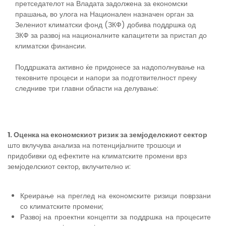
претседателот на Владата задолжена за економски
прашања, во улога на Национален назначен орган за
Зелениот климатски фонд (ЗКФ) добива поддршка од
ЗКФ за развој на националните капацитети за пристап до
климатски финансии.
Поддршката активно ќе придонесе за надополнување на
тековните процеси и напори за подготвителност преку
следниве три главни области на делување:
1. Оценка на економскиот ризик за земјоделскиот сектор
што вклучува анализа на потенцијалните трошоци и
придобивки од ефектите на климатските промени врз
земјоделскиот сектор, вклучително и:
Креирање на преглед на економските ризици поврзани
со климатските промени;
Развој на проектни концепти за поддршка на процесите