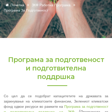
Почетна
ЗКФ Работна Програма
Програма За Подготвеност
Програма за подготвеност
и подготвителна
поддршка
Со цел да се подобрат капацитетите на државата за
зајакнување на климатските финансии, Зелениот климатски
фонд одвои ресурси во рамките на
Програма за подготвеност
и подготвителна поддршка на ЗКФ
(Програмата за