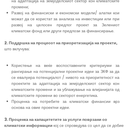
на адаптација на земјоделскиот сектор кон климатските
промени;
Развој на финансиски и економски модели/ алатки кои
можат да се користат за анализа на инвестиции или при
развој на целосен предлог проект за Зелениот
климатски фонд или други предлози за финансирање.
2. Поддршка на процесот на приоретизација на проекти,
што вклучува:
Користење на веќе воспоставените критериуми за
рангирање на потенцијални проектни идеи за ЗКФ за да
се евалуира потенцијалот / нивото на приоритетност на
проектите за адаптација на земјоделскиот сектор кон
климатските промени и за ублажување на влијанијата од
климатските промени во секторот енергетика.
Проценка на потребите за климатски финансии врз
основа на овие проектни идеи.
3. Проценка на капацитетите за услуги поврзани со
климатски информации
кој се спроведува со цел да се добие