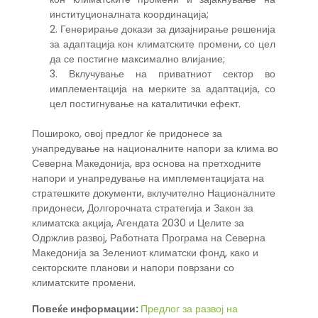
институционалната координација;
2. Генерирање докази за дизајнирање решенија
за адаптација кон климатските промени, со цел
да се постигне максимално влијание;
3. Вклучување на приватниот сектор во
имплементација на мерките за адаптација, со
цел постигнување на каталитички ефект.
Пошироко, овој предлог ќе придонесе за
унапредување на националните напори за клима во
Северна Македонија, врз основа на претходните
напори и унапредување на имплементацијата на
стратешките документи, вклучително Националните
придонеси, Долгорочната стратегија и Закон за
климатска акција, Агендата 2030 и Целите за
Одржлив развој, Работната Програма на Северна
Македонија за Зелениот климатски фонд, како и
секторските планови и напори поврзани со
климатските промени.
Повеќе информации:
Предлог за развој на