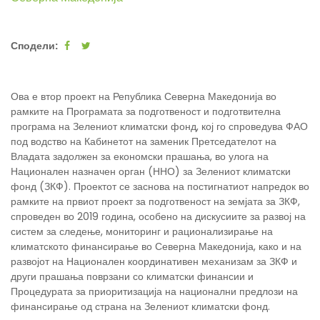
Сподели:
Ова е втор проект на Република Северна Македонија во
рамките на Програмата за подготвеност и подготвителна
програма на Зелениот климатски фонд, кој го спроведува ФАО
под водство на Кабинетот на заменик Претседателот на
Владата задолжен за економски прашања, во улога на
Национален назначен орган (ННО) за Зелениот климатски
фонд (ЗКФ). Проектот се заснова на постигнатиот напредок во
рамките на првиот проект за подготвеност на земјата за ЗКФ,
спроведен во 2019 година, особено на дискусиите за развој на
систем за следење, мониторинг и рационализирање на
климатското финансирање во Северна Македонија, како и на
развојот на Национален координативен механизам за ЗКФ и
други прашања поврзани со климатски финансии и
Процедурата за приоритизација на национални предлози на
финансирање од страна на Зелениот климатски фонд.