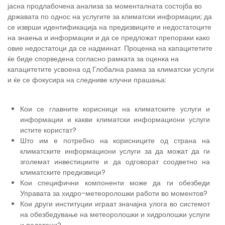
јасна продлабочена анализа за моменталната состојба во
државата по однос на услугите за климатски информации; да
се изврши идентификација на предизвиците и недостатоците
на знаења и информации и да се предложат препораки како
овие недостатоци да се надминат. Проценка на капацитетите
ќе биде спорведена согласно рамката за оценка на
капацитетите усвоена од Глобална рамка за климатски услуги
и ќе се фокусира на следниве клучни прашања:
Кои се главните корисници на климатските услуги и
информации и какви климатски информациони услуги
истите користат?
Што им е потребно на корисниците од страна на
климатските информациони услуги за да можат да ги
зголемат инвестициите и да одговорат соодветно на
климатските предизвици?
Кои специфични компоненти може да ги обезбеди
Управата за хидро-метеоролошки работи во моментов?
Кои други институции играат значајна улога во системот
на обезбедување на метеоролошки и хидролошки услуги