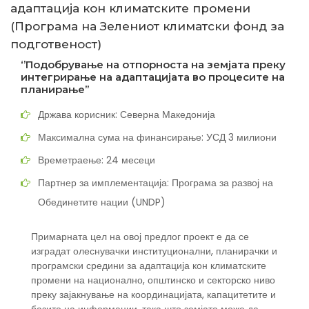
адаптација кон климатските промени
(Програма на Зелениот климатски фонд за
подготвеност)
‘’Подобрување на отпорноста на земјата преку
интегрирање на адаптацијата во процесите на
планирање’’
Држава корисник: Северна Македонија
Максимална сума на финансирање: УСД 3 милиони
Времетраење: 24 месеци
Партнер за имплементација: Програма за развој на
Обединетите нации (UNDP)
Примарната цел на овој предлог проект е да се
изградат олеснувачки институционални, планирачки и
програмски средини за адаптација кон климатските
промени на национално, општинско и секторско ниво
преку зајакнување на координацијата, капацитетите и