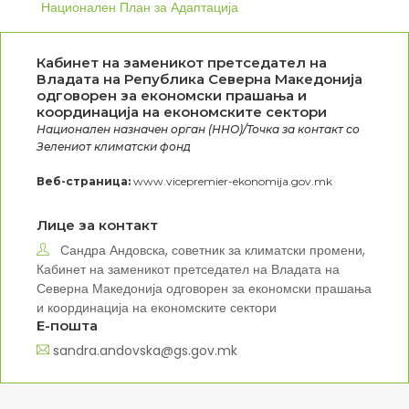
Национален План за Адаптација
Кабинет на заменикот претседател на
Владата на Република Северна Македонија
одговорен за економски прашања и
координација на економските сектори
Национален назначен орган (ННО)/Точка за контакт со
Зелениот климатски фонд
Веб-страница:
www.vicepremier-ekonomija.gov.mk
Лицe за контакт
Сандра Андовска, советник за климатски промени,
Кабинет на заменикот претседател на Владата на
Северна Македонија одговорен за економски прашања
и координација на економските сектори
Е-пошта
sandra.andovska@gs.gov.mk