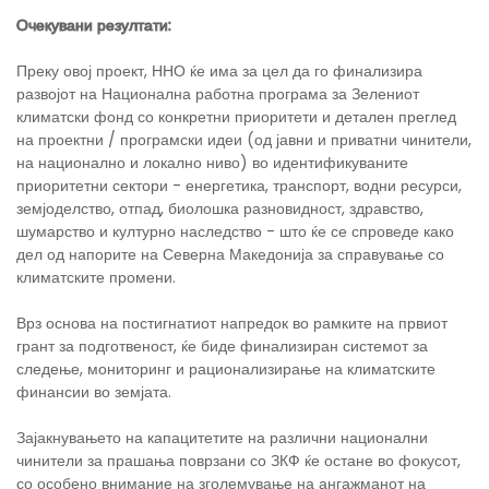
Очекувани резултати:
Преку овој проект, ННО ќе има за цел да го финализира
развојот на Национална работна програма за Зелениот
климатски фонд со конкретни приоритети и детален преглед
на проектни / програмски идеи (од јавни и приватни чинители,
на национално и локално ниво) во идентификуваните
приоритетни сектори - енергетика, транспорт, водни ресурси,
земјоделство, отпад, биолошка разновидност, здравство,
шумарство и културно наследство - што ќе се спроведе како
дел од напорите на Северна Македонија за справување со
климатските промени.
Врз основа на постигнатиот напредок во рамките на првиот
грант за подготвеност, ќе биде финализиран системот за
следење, мониторинг и рационализирање на климатските
финансии во земјата.
Зајакнувањето на капацитетите на различни национални
чинители за прашања поврзани со ЗКФ ќе остане во фокусот,
со особено внимание на зголемување на ангажманот на