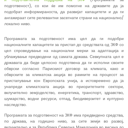
подготвеност), со кои ќе им помогне на државите да ја
подобрат информираноста, да развијат капацитети и да ги
ангажираат сите релевантни засегнати страни на национално/
локално ниво.
Програмата за подготвеност има цел да ги подобри
националните капацитети за пристап до средствата од ЗКФ со
цел спроведување на национални мерки за адаптација и
ублажување предводени од самата држава. Севкупната цел е
државата да биде целосно подготвена да ги исполни своите
обврски согласно Парискиот договор за климата, како и
обврските за климатска акција во рамките на процесот за
пристапување кон Европската унија, а истовремено да ја
унапреди климатската акција во приоритетните сектори,
вклучително земјоделство, енергетика, транспорт, здравство,
шумарство, водни ресурси, отпад, биодиверзитет и културно
наследство.
Програмата за подготвеност на ЗКФ има предвидено средства,
по држава, на годишно ниво, за сите земји во развој,
вклучително и за Република Северна Македонија во висина до