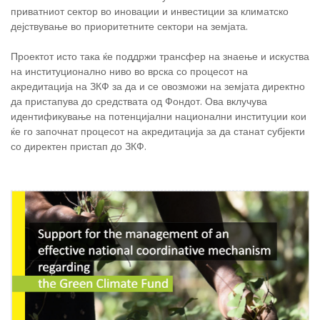
приватниот сектор во иновации и инвестиции за климатско
дејствување во приоритетните сектори на земјата.
Проектот исто така ќе поддржи трансфер на знаење и искуства
на институционално ниво во врска со процесот на
акредитација на ЗКФ за да и се овозможи на земјата директно
да пристапува до средствата од Фондот. Ова вклучува
идентификување на потенцијални национални институции кои
ќе го започнат процесот на акредитација за да станат субјекти
со директен пристап до ЗКФ.