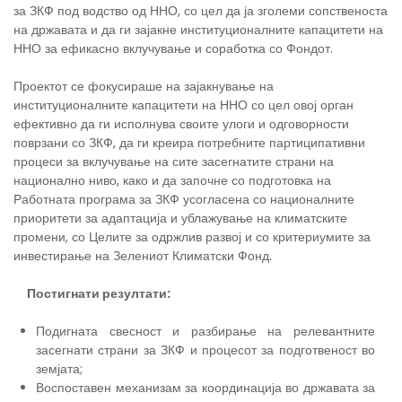
за ЗКФ под водство од ННО, со цел да ја зголеми сопственоста
на државата и да ги зајакне институционалните капацитети на
ННО за ефикасно вклучување и соработка со Фондот.
Проектот се фокусираше на зајакнување на
институционалните капацитети на ННО со цел овој орган
ефективно да ги исполнува своите улоги и одговорности
поврзани со ЗКФ, да ги креира потребните партиципативни
процеси за вклучување на сите засегнатите страни на
национално ниво, како и да започне со подготовка на
Работната програма за ЗКФ усогласена со националните
приоритети за адаптација и ублажување на климатските
промени, со Целите за одржлив развој и со критериумите за
инвестирање на Зелениот Климатски Фонд.
Постигнати резултати:
Подигната свесност и разбирање на релевантните
засегнати страни за ЗКФ и процесот за подготвеност во
земјата;
Воспоставен механизам за координација во државата за