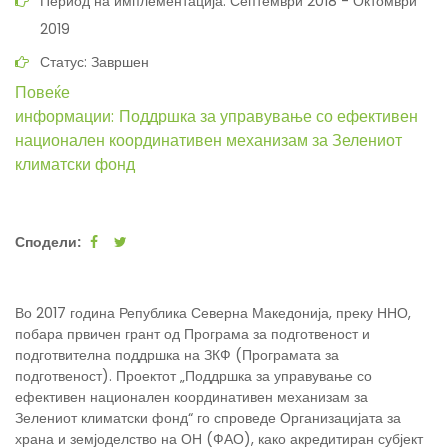
Период на имплементација: Септември 2018 - Октомври
2019
Статус: Завршен
Повеќе
информации:
Поддршка за управување со ефективен
национален координативен механизам за Зелениот
климатски фонд
Сподели:
Во 2017 година Република Северна Македонија, преку ННО,
побара првичен грант од Програма за подготвеност и
подготвителна поддршка на ЗКФ (Програмата за
подготвеност). Проектот „Поддршка за управување со
ефективен национален координативен механизам за
Зелениот климатски фонд“ го спроведе Организацијата за
храна и земјоделство на ОН (ФАО), како акредитиран субјект