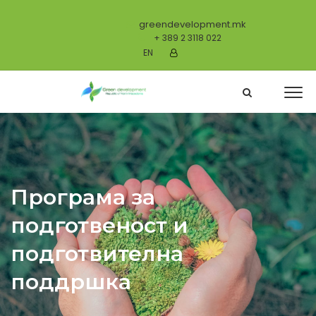
greendevelopment.mk
+ 389 2 3118 022
EN
Програма за
подготвеност и
подготвителна
поддршка