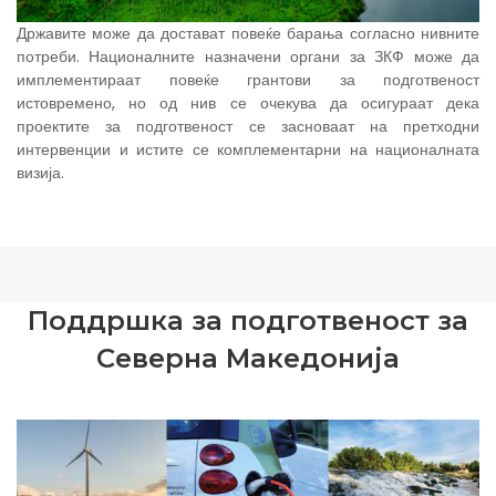
Државите може да достават повеќе барања согласно нивните
потреби. Националните назначени органи за ЗКФ може да
имплементираат повеќе грантови за подготвеност
истовремено, но од нив се очекува да осигураат дека
проектите за подготвеност се засноваат на претходни
интервенции и истите се комплементарни на националната
визија.
Поддршка за подготвеност за
Северна Македонија