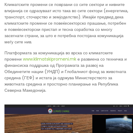
Климатските промени се поврзани со сите сектори и нивните
влијанија се одразуваат исто така во сите сектори (енергетика,
транспорт, сточарство и земјоделство). Имајќи предвид дека
климатските промени се повеќесекторско прашање, потребен
е повеќесекторски пристап и тесна соработка со многу
засегнати страни, за што е потребна постојана комуникација
меѓу сите нив.
Платформата за комуникација во врска со климатските
промени
www.klimatskipromeni.mk
е развиена со техничка и
финансиска поддршка од Програмата за развој на
Обединетите нации (УНДП) и Глобалниот фонд за животната
средина (ГЕФ) и истата ја одржува Министерството за
животната средина и просторно планирање на Република
Северна Македонија.