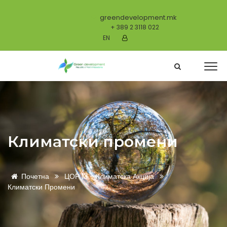
greendevelopment.mk
+ 389 2 3118 022
EN
Климатски промени
Почетна
ЦОР 13 - Климатска Акција
Климатски Промени